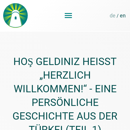
de
en
/
HOŞ GELDINIZ HEISST „
HERZLICH W
ILLKOMMEN!“ - EINE P
ERSÖNLICHE G
ESCHICHTE AUS DER T
ÜRKEI (TEIL 1)