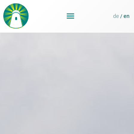
de
en
/