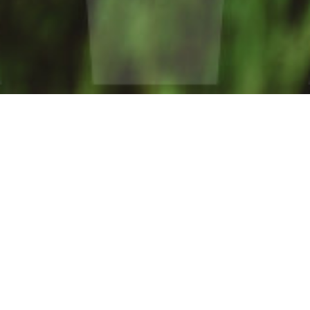
Wir arbeiten mit Menschen, Unternehmen
und Organisationen in
Veränderungsprozessen und unterstützen
Sie in Ihrer persönlichen und strukturellen
Entwicklung! Schön, dass Sie hier sind..
Unsere Website bekommt derzeit ein neues